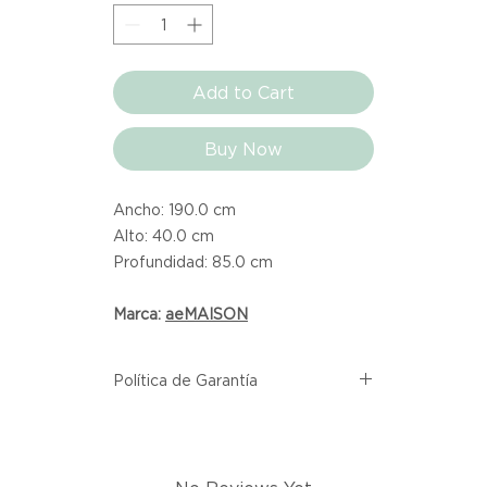
Add to Cart
Buy Now
Ancho: 190.0 cm
Alto: 40.0 cm
Profundidad: 85.0 cm
Marca:
aeMAISON
Política de Garantía
Todos los productos comprados
en el sitio web de Atelier provienen
directamente de las marcas