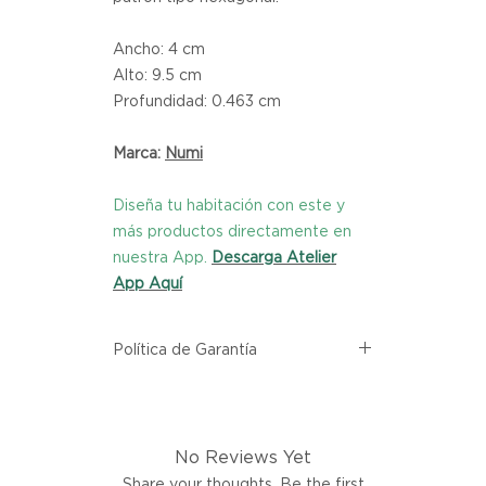
Ancho: 4 cm
Alto: 9.5 cm
Profundidad: 0.463 cm
Marca:
Numi
Diseña tu habitación con este y
más productos directamente en
nuestra App.
Descarga Atelier
App Aquí
Política de Garantía
Todos los productos comprados
en el sitio web de Atelier provienen
directamente de las marcas
No Reviews Yet
asociadas dentro de nuestro
marketplace. Cada producto
Share your thoughts. Be the first