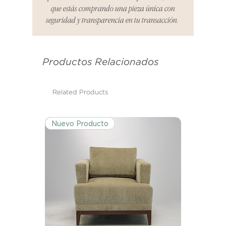
recepción de tu producto para
que estás comprando una pieza única con
informar cualquier problema. Este
seguridad y transparencia en tu transacción.
es el mismo correo electrónico que
se utilizó para enviarte tu recibo.
Productos Relacionados
Condiciones de Devolución:
Los productos deben ser
devueltos en su condición y
Related Products
embalaje original.
Nuevo Producto
Excepciones:
Ciertos artículos pueden estar
exentos de esta política. Por favor,
revisa la lista de productos para
conocer las excepciones
específicas de la política de
devoluciones.