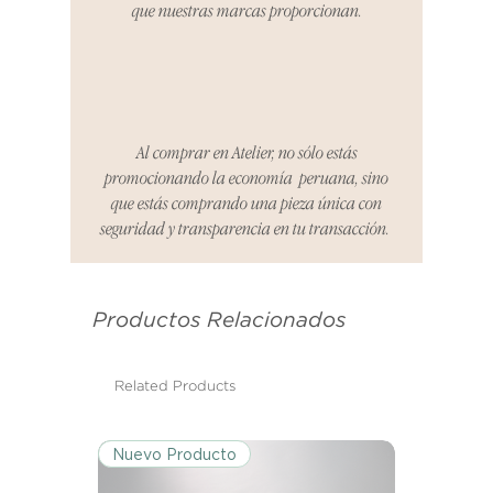
que nuestras marcas proporcionan.
reembolsaremos el dinero en su
totalidad.
Cómo Reportar un Problema:
Por favor, contáctanos en
hello@atelier-app.com dentro de
Al comprar en Atelier, no sólo estás
los tres días posteriores a la
promocionando la economía peruana, sino
recepción de tu producto para
que estás comprando una pieza única con
informar cualquier problema. Este
seguridad y transparencia en tu transacción.
es el mismo correo electrónico que
se utilizó para enviarte tu recibo.
Productos Relacionados
Condiciones de Devolución:
Los productos deben ser
devueltos en su condición y
Related Products
embalaje original.
Nuevo Producto
Excepciones: