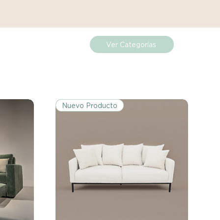
 que se trate de abolladuras,
producto no cumpla con tus
rás contactar directamente con
solver el problema.
Ver Categorías
Nuevo Producto