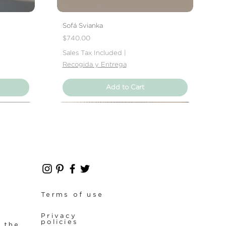
Sofá Svianka
Price
$740.00
Sales Tax Included
|
Recogida y Entrega
Add to Cart
Nuevo Producto
Nuevo Producto
Terms of use
Privacy
policies
f the