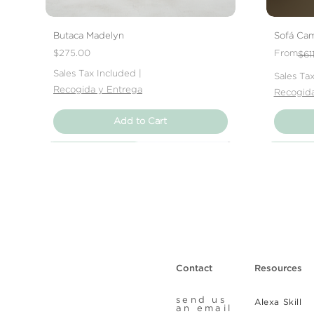
Butaca Madelyn
Sofá Cam
Price
Regular 
Sale Pric
$275.00
From
$61
Sales Tax Included
|
Sales Ta
Recogida y Entrega
Recogida
Add to Cart
Nuevo Producto
Nuevo Producto
Nuevo Producto
Nuevo 
Nuevo 
Nuevo 
Contact
Resources
send us
Alexa Skill
an email