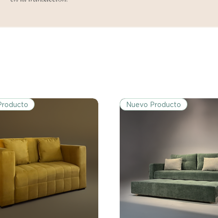
tu producto, ya sea
rasguños o que el 
expectativas, debe
el vendedor para re
Producto
Nuevo Producto