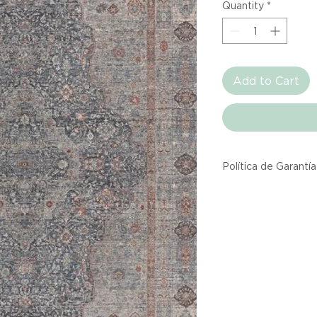
Quantity
*
Add to Cart
Política de Garantía
Todos los producto
Atelier provienen 
asociadas dentro d
producto listado a
calidad y entrega.
Si no estás satisfec
tienes hasta tres d