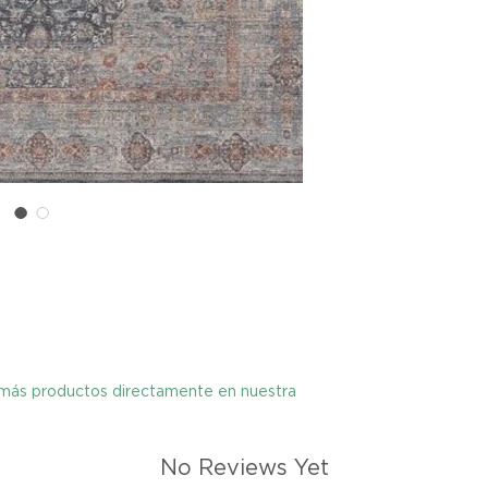
cualquier problema
encargaremos del p
coordinaremos con 
entrega de un prod
reembolsaremos el d
Cómo Reportar un 
Por favor, contáct
dentro de los tres d
tu producto para i
es el mismo correo 
enviarte tu recibo.
Condiciones de Dev
Los productos debe
y más productos directamente en nuestra
condición y embalaje
No Reviews Yet
Excepciones: