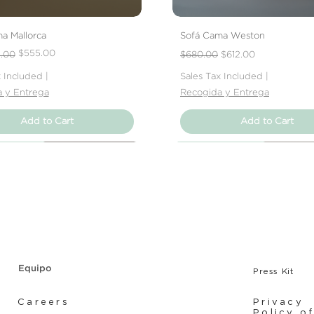
a Mallorca
Sofá Cama Weston
Price
e
Regular Price
Sale Price
$555.00
1.00
$680.00
$612.00
x Included
|
Sales Tax Included
|
 y Entrega
Recogida y Entrega
Add to Cart
Add to Cart
Producto
Producto
Producto
Nuevo Producto
Nuevo Producto
Nuevo Producto
Equipo
Press Kit
Careers
Privacy
Policy o