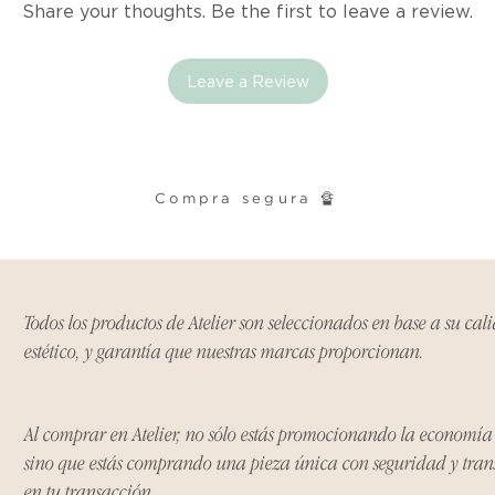
Ciertos artículos p
Share your thoughts. Be the first to leave a review.
política. Por favor,
conocer las excepci
de devoluciones.
Leave a Review
Costos de Envío:
Nos haremos cargo 
devoluciones y ree
Compra segura 🔏
inicial de tres días.
después de tres días
los costos de envío.
Todos los productos de Atelier son seleccionados en base a su cal
Tiempo de Procesa
estético, y garantía que nuestras marcas proporcionan.
Los reembolsos se 
días hábiles poster
devuelto.
Al comprar en Atelier, no sólo estás promocionando la economí
sino que estás comprando una pieza única con seguridad y tra
Si no nos informas
en tu transacción.
dentro de los tres d