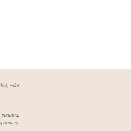
ueden estar exentos de esta
 revisa la lista de productos para
ones específicas de la política
de los costos de envío para
mplazos dentro del período
 Si el problema se informa
, el cliente será responsable de
.
idad, valor
miento del Reembolso:
procesarán dentro de los siete
iores a la recepción del producto
a peruana,
nsparencia
 sobre cualquier problema
ías posteriores a la recepción de