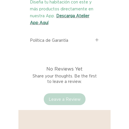
Diseña tu habitación con este y
más productos directamente en
nuestra App.
Descarga Atelier
App Aquí
Política de Garantía
Todos los productos comprados
en el sitio web de Atelier provienen
directamente de las marcas
No Reviews Yet
asociadas dentro de nuestro
marketplace. Cada producto
Share your thoughts. Be the first
listado aquí cuenta con una
to leave a review.
garantía de calidad y entrega.
Leave a Review
Si no estás satisfecho con tu
producto al recibirlo, tienes hasta
tres días para notificarnos sobre
cualquier problema. Durante este
Compra segura 🔏