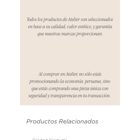
período, nos encargaremos del
proceso de devolución,
coordinaremos con el vendedor,
Todos los productos de Atelier son seleccionados
organizaremos la entrega de un
en base a su calidad, valor estético, y garantía
producto de reemplazo o te
que nuestras marcas proporcionan.
reembolsaremos el dinero en su
totalidad.
Cómo Reportar un Problema:
Por favor, contáctanos en
hello@atelier-app.com dentro de
Al comprar en Atelier, no sólo estás
los tres días posteriores a la
promocionando la economía peruana, sino
recepción de tu producto para
que estás comprando una pieza única con
informar cualquier problema. Este
seguridad y transparencia en tu transacción.
es el mismo correo electrónico que
se utilizó para enviarte tu recibo.
Productos Relacionados
Condiciones de Devolución:
Los productos deben ser
devueltos en su condición y