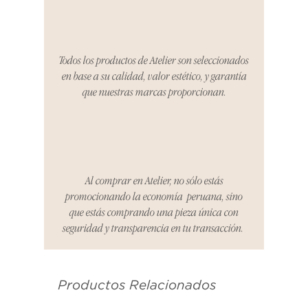
cualquier problema. Durante este
Compra segura 🔏
período, nos encargaremos del
proceso de devolución,
coordinaremos con el vendedor,
Todos los productos de Atelier son seleccionados
organizaremos la entrega de un
en base a su calidad, valor estético, y garantía
producto de reemplazo o te
que nuestras marcas proporcionan.
reembolsaremos el dinero en su
totalidad.
Cómo Reportar un Problema:
Por favor, contáctanos en
hello@atelier-app.com dentro de
Al comprar en Atelier, no sólo estás
los tres días posteriores a la
promocionando la economía peruana, sino
recepción de tu producto para
que estás comprando una pieza única con
informar cualquier problema. Este
seguridad y transparencia en tu transacción.
es el mismo correo electrónico que
se utilizó para enviarte tu recibo.
Productos Relacionados
Condiciones de Devolución:
Los productos deben ser