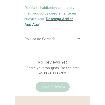
Diseña tu habitación con este y
más productos directamente en
nuestra App.
Descarga Atelier
App Aquí
Política de Garantía
Todos los productos comprados
en el sitio web de Atelier provienen
directamente de las marcas
No Reviews Yet
asociadas dentro de nuestro
marketplace. Cada producto
Share your thoughts. Be the first
listado aquí cuenta con una
to leave a review.
garantía de calidad y entrega.
Leave a Review
Si no estás satisfecho con tu
producto al recibirlo, tienes hasta
tres días para notificarnos sobre