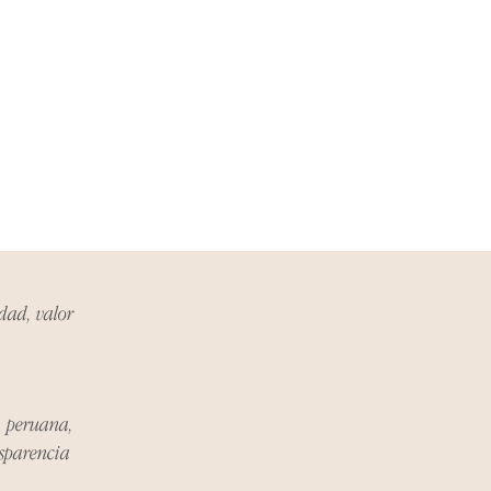
 que se trate de abolladuras,
producto no cumpla con tus
rás contactar directamente con
solver el problema.
idad, valor
a peruana,
nsparencia