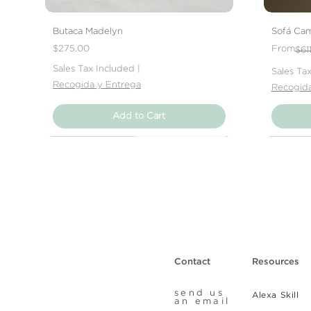
Butaca Madelyn
Sofá Cam
Price
Regular 
Sale Pric
$275.00
From
$61
Sales Tax Included
|
Sales Ta
Recogida y Entrega
Recogida
Add to Cart
Nuevo Producto
Nuevo Producto
Nuevo Producto
Nuevo 
Nuevo 
Nuevo 
Contact
Resources
send us
Alexa Skill
an email