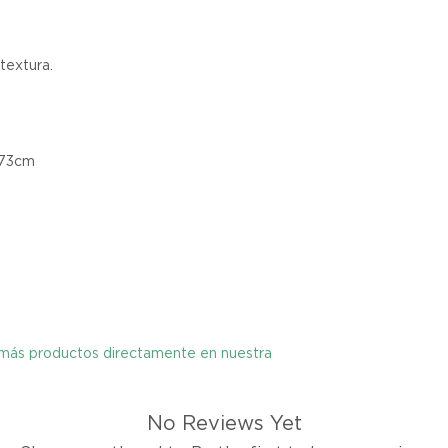
Ciertos artículos p
política. Por favor,
conocer las excepci
 textura.
de devoluciones.
Costos de Envío:
Nos haremos cargo 
x73cm
devoluciones y ree
inicial de tres días.
después de tres días
los costos de envío.
Tiempo de Procesa
Los reembolsos se 
días hábiles poster
y más productos directamente en nuestra
devuelto.
No Reviews Yet
Si no nos informas
dentro de los tres d