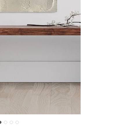
cualquier problema
encargaremos del p
coordinaremos con 
entrega de un prod
reembolsaremos el d
Cómo Reportar un 
Por favor, contáct
dentro de los tres d
tu producto para i
es el mismo correo 
enviarte tu recibo.
Condiciones de Dev
Los productos debe
condición y embalaje
Excepciones: