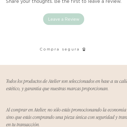
Share your thoughts. Be the first to leave a review.
tu producto, ya sea
rasguños o que el 
expectativas, debe
Leave a Review
el vendedor para re
Compra segura 🔏
Todos los productos de Atelier son seleccionados en base a su cal
estético, y garantía que nuestras marcas proporcionan.
Al comprar en Atelier, no sólo estás promocionando la economí
sino que estás comprando una pieza única con seguridad y tra
en tu transacción.