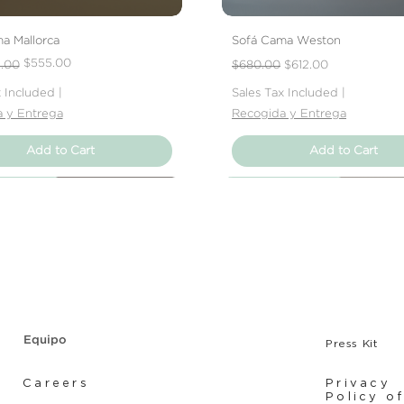
a Mallorca
Sofá Cama Weston
Price
e
Regular Price
Sale Price
$555.00
1.00
$680.00
$612.00
x Included
|
Sales Tax Included
|
 y Entrega
Recogida y Entrega
Add to Cart
Add to Cart
Producto
Producto
Producto
Nuevo Producto
Nuevo Producto
Nuevo Producto
Equipo
Press Kit
Careers
Privacy
Policy o