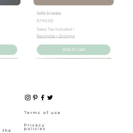
Sofá Svianka
Price
$740.00
Sales Tax Included
|
Recogida y Entrega
Add to Cart
Nuevo Producto
Nuevo Producto
Terms of use
Privacy
policies
f the