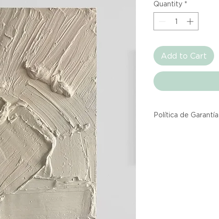
Quantity
*
Add to Cart
Política de Garantía
Todos los producto
Atelier provienen 
asociadas dentro d
producto listado a
calidad y entrega.
Si no estás satisfec
tienes hasta tres d