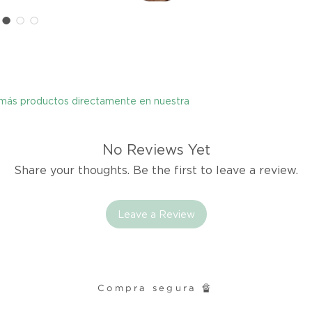
cualquier problema
encargaremos del p
coordinaremos con 
entrega de un prod
reembolsaremos el d
y más productos directamente en nuestra
Cómo Reportar un 
Por favor, contáct
dentro de los tres d
No Reviews Yet
tu producto para i
Share your thoughts. Be the first to leave a review.
es el mismo correo 
enviarte tu recibo.
Leave a Review
Condiciones de Dev
Los productos debe
condición y embalaje
Compra segura 🔏
Excepciones: