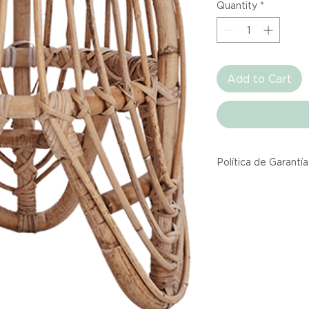
Quantity
*
Add to Cart
Política de Garantía
Todos los producto
Atelier provienen 
asociadas dentro d
producto listado a
calidad y entrega.
Si no estás satisfec
tienes hasta tres d