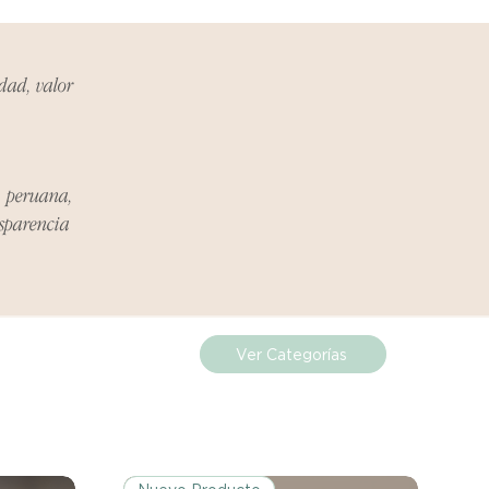
ueden estar exentos de esta
 revisa la lista de productos para
ones específicas de la política
idad, valor
de los costos de envío para
mplazos dentro del período
a peruana,
 Si el problema se informa
nsparencia
, el cliente será responsable de
.
miento del Reembolso:
procesarán dentro de los siete
Ver Categorías
iores a la recepción del producto
 sobre cualquier problema
ías posteriores a la recepción de