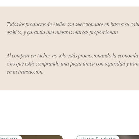
Ciertos artículos p
política. Por favor,
conocer las excepci
de devoluciones.
Todos los productos de Atelier son seleccionados en base a su cal
estético, y garantía que nuestras marcas proporcionan.
Costos de Envío:
Nos haremos cargo 
devoluciones y ree
Al comprar en Atelier, no sólo estás promocionando la economí
inicial de tres días.
sino que estás comprando una pieza única con seguridad y tra
después de tres días
en tu transacción.
los costos de envío.
Tiempo de Procesa
Los reembolsos se 
días hábiles poster
devuelto.
Si no nos informas
dentro de los tres d