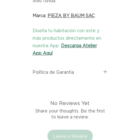
Solo funda.
Marca:
PIEZA BY BAUM SAC
Diseña tu habitación con este y
más productos directamente en
nuestra App.
Descarga Atelier
App Aquí
Política de Garantía
Todos los productos comprados
en el sitio web de Atelier provienen
directamente de las marcas
No Reviews Yet
asociadas dentro de nuestro
marketplace. Cada producto
Share your thoughts. Be the first
listado aquí cuenta con una
to leave a review.
garantía de calidad y entrega.
Leave a Review