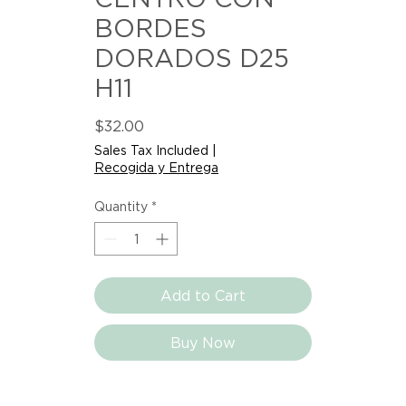
BORDES
DORADOS D25
H11
Price
$32.00
Sales Tax Included
|
Recogida y Entrega
Quantity
*
Add to Cart
Buy Now