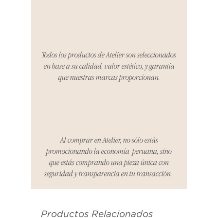
tres días para notificarnos sobre
cualquier problema. Durante este
Compra segura 🔏
período, nos encargaremos del
proceso de devolución,
coordinaremos con el vendedor,
Todos los productos de Atelier son seleccionados
organizaremos la entrega de un
en base a su calidad, valor estético, y garantía
producto de reemplazo o te
que nuestras marcas proporcionan.
reembolsaremos el dinero en su
totalidad.
Cómo Reportar un Problema:
Por favor, contáctanos en
hello@atelier-app.com dentro de
Al comprar en Atelier, no sólo estás
los tres días posteriores a la
promocionando la economía peruana, sino
recepción de tu producto para
que estás comprando una pieza única con
informar cualquier problema. Este
seguridad y transparencia en tu transacción.
es el mismo correo electrónico que
se utilizó para enviarte tu recibo.
Productos Relacionados