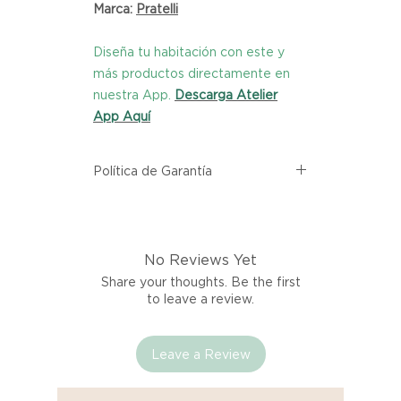
Marca:
Pratelli
Diseña tu habitación con este y
más productos directamente en
nuestra App.
Descarga Atelier
App Aquí
Política de Garantía
Todos los productos comprados
en el sitio web de Atelier provienen
directamente de las marcas
No Reviews Yet
asociadas dentro de nuestro
marketplace. Cada producto
Share your thoughts. Be the first
listado aquí cuenta con una
to leave a review.
garantía de calidad y entrega.
Leave a Review
Si no estás satisfecho con tu
producto al recibirlo, tienes hasta