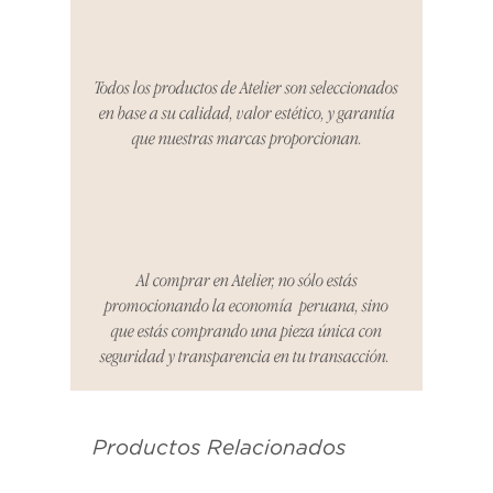
período, nos encargaremos del
proceso de devolución,
coordinaremos con el vendedor,
Todos los productos de Atelier son seleccionados
organizaremos la entrega de un
en base a su calidad, valor estético, y garantía
producto de reemplazo o te
que nuestras marcas proporcionan.
reembolsaremos el dinero en su
totalidad.
Cómo Reportar un Problema:
Por favor, contáctanos en
hello@atelier-app.com dentro de
Al comprar en Atelier, no sólo estás
los tres días posteriores a la
promocionando la economía peruana, sino
recepción de tu producto para
que estás comprando una pieza única con
informar cualquier problema. Este
seguridad y transparencia en tu transacción.
es el mismo correo electrónico que
se utilizó para enviarte tu recibo.
Productos Relacionados
Condiciones de Devolución:
Los productos deben ser