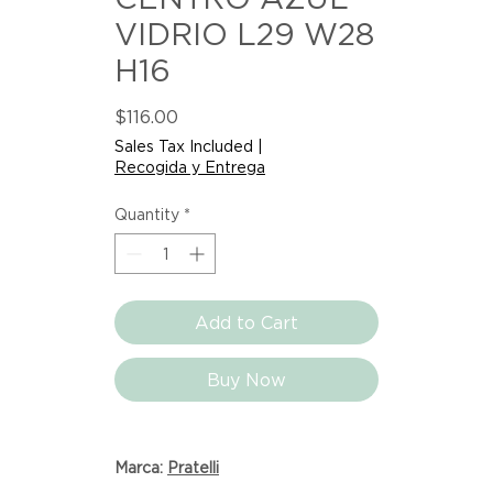
VIDRIO L29 W28
H16
Price
$116.00
Sales Tax Included
|
Recogida y Entrega
Quantity
*
Add to Cart
Buy Now
Marca:
Pratelli