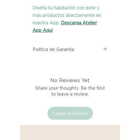
Diseña tu habitación con este y
más productos directamente en
nuestra App.
Descarga Atelier
App Aquí
Política de Garantía
Todos los productos comprados
en el sitio web de Atelier provienen
directamente de las marcas
No Reviews Yet
asociadas dentro de nuestro
marketplace. Cada producto
Share your thoughts. Be the first
listado aquí cuenta con una
to leave a review.
garantía de calidad y entrega.
Leave a Review
Si no estás satisfecho con tu
producto al recibirlo, tienes hasta
tres días para notificarnos sobre
cualquier problema. Durante este
Compra segura 🔏