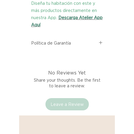
Diseña tu habitación con este y
más productos directamente en
nuestra App.
Descarga Atelier App
Aquí
Política de Garantía
Todos los productos comprados
en el sitio web de Atelier provienen
directamente de las marcas
No Reviews Yet
asociadas dentro de nuestro
marketplace. Cada producto
Share your thoughts. Be the first
listado aquí cuenta con una
to leave a review.
garantía de calidad y entrega.
Leave a Review
Si no estás satisfecho con tu
producto al recibirlo, tienes hasta
tres días para notificarnos sobre
cualquier problema. Durante este
Compra segura 🔏