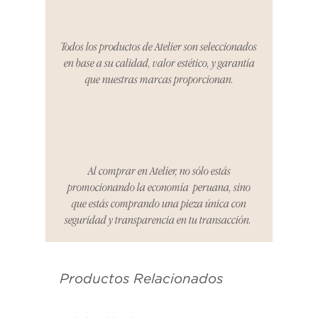
período, nos encargaremos del
proceso de devolución,
coordinaremos con el vendedor,
Todos los productos de Atelier son seleccionados
organizaremos la entrega de un
en base a su calidad, valor estético, y garantía
producto de reemplazo o te
que nuestras marcas proporcionan.
reembolsaremos el dinero en su
totalidad.
Cómo Reportar un Problema:
Por favor, contáctanos en
hello@atelier-app.com dentro de
Al comprar en Atelier, no sólo estás
los tres días posteriores a la
promocionando la economía peruana, sino
recepción de tu producto para
que estás comprando una pieza única con
informar cualquier problema. Este
seguridad y transparencia en tu transacción.
es el mismo correo electrónico que
se utilizó para enviarte tu recibo.
Productos Relacionados
Condiciones de Devolución:
Los productos deben ser
devueltos en su condición y