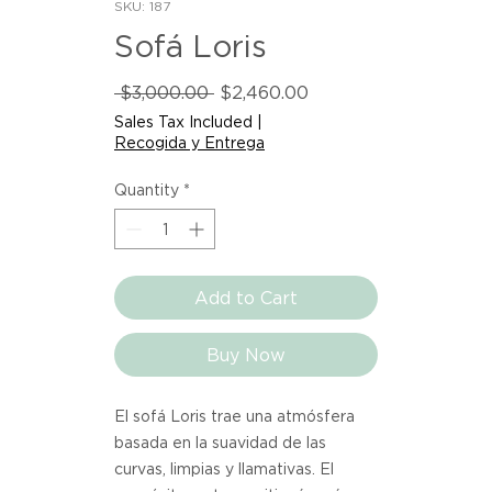
SKU: 187
Sofá Loris
Regular
Sale
 $3,000.00 
$2,460.00
Price
Price
Sales Tax Included
|
Recogida y Entrega
Quantity
*
Add to Cart
Buy Now
El sofá Loris trae una atmósfera
basada en la suavidad de las
curvas, limpias y llamativas. El