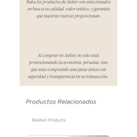
Todos los productos de Atelier son seleccionados
organizaremos la entrega de un
en base a su calidad, valor estético, y garantía
producto de reemplazo o te
que nuestras marcas proporcionan.
reembolsaremos el dinero en su
totalidad.
Cómo Reportar un Problema:
Por favor, contáctanos en
hello@atelier-app.com dentro de
Al comprar en Atelier, no sólo estás
los tres días posteriores a la
promocionando la economía peruana, sino
recepción de tu producto para
que estás comprando una pieza única con
informar cualquier problema. Este
seguridad y transparencia en tu transacción.
es el mismo correo electrónico que
se utilizó para enviarte tu recibo.
Productos Relacionados
Condiciones de Devolución:
Los productos deben ser
devueltos en su condición y
Related Products
embalaje original.