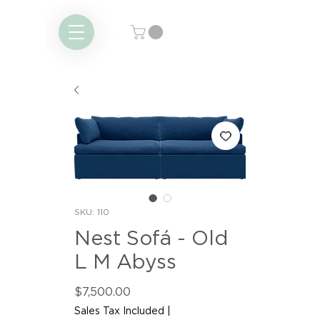
SKU: 110
Nest Sofá - Old
L M Abyss
Price
$7,500.00
Sales Tax Included
|