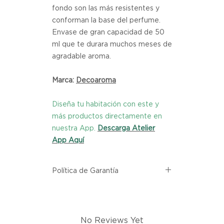
fondo son las más resistentes y
conforman la base del perfume.
Envase de gran capacidad de 50
ml que te durara muchos meses de
agradable aroma.
Marca:
Decoaroma
Diseña tu habitación con este y
más productos directamente en
nuestra App.
Descarga Atelier
App Aquí
Política de Garantía
Todos los productos comprados
en el sitio web de Atelier provienen
directamente de las marcas
No Reviews Yet
asociadas dentro de nuestro