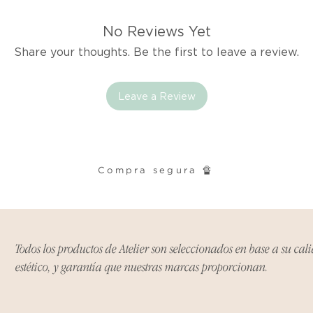
Excepciones:
Ciertos artículos p
No Reviews Yet
política. Por favor,
Share your thoughts. Be the first to leave a review.
conocer las excepci
de devoluciones.
Leave a Review
Costos de Envío:
Nos haremos cargo 
devoluciones y ree
inicial de tres días.
Compra segura 🔏
después de tres días
los costos de envío.
Tiempo de Procesa
Los reembolsos se 
Todos los productos de Atelier son seleccionados en base a su cal
días hábiles poster
estético, y garantía que nuestras marcas proporcionan.
devuelto.