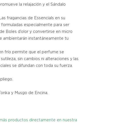
romueve la relajación y el Sándalo
tienes hasta tres d
cualquier problema
as fragancias de Essencials en su
encargaremos del p
coordinaremos con 
 formuladas especialmente para ser
entrega de un prod
de Boles d’olor y convertirse en micro
reembolsaremos el d
ue ambientarán instantáneamente tu
en frío permite que el perfume se
Cómo Reportar un 
utileza, sin cambios ni alteraciones y las
Por favor, contáct
ciales se difundan con toda su fuerza.
dentro de los tres d
tu producto para i
es el mismo correo 
pliego.
enviarte tu recibo.
Tonka y Musgo de Encina.
Condiciones de Dev
Los productos debe
condición y embalaje
y más productos directamente en nuestra