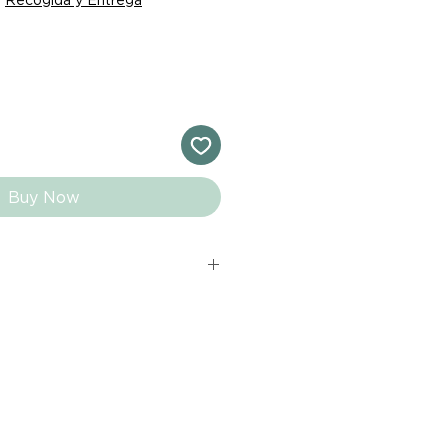
Buy Now
s comprados en el sitio web de
directamente de las marcas
e nuestro marketplace. Cada
quí cuenta con una garantía de
ho con tu producto al recibirlo,