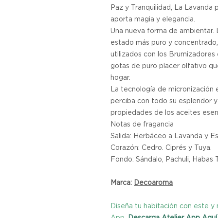
Paz y Tranquilidad, La Lavanda p
aporta magia y elegancia.
Una nueva forma de ambientar. L
estado más puro y concentrado,
utilizados con los Brumizadores 
gotas de puro placer olfativo q
hogar.
La tecnología de micronización 
perciba con todo su esplendor y s
propiedades de los aceites esen
Notas de fragancia
Salida: Herbáceo a Lavanda y Es
Corazón: Cedro. Ciprés y Tuya.
Fondo: Sándalo, Pachuli, Habas 
Marca:
Decoaroma
Diseña tu habitación con este 
App.
Descarga Atelier App Aquí