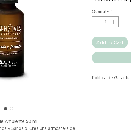
Quantity
*
Add to Cart
Política de Garantía
Todos los producto
Atelier provienen 
asociadas dentro d
producto listado a
calidad y entrega.
 Ambiente 50 ml
nda y Sándalo. Crea una atmósfera de
Si no estás satisfec