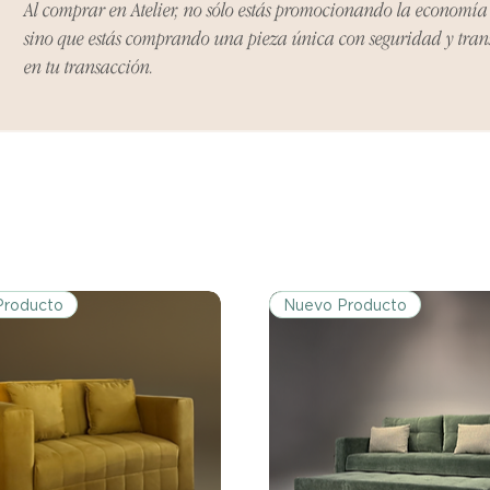
Al comprar en Atelier, no sólo estás promocionando la economí
Si no nos informas
dentro de los tres d
sino que estás comprando una pieza única con seguridad y tra
tu producto, ya sea
en tu transacción.
rasguños o que el 
expectativas, debe
el vendedor para re
Producto
Nuevo Producto