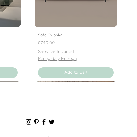
Sofá Svianka
Price
$740.00
Sales Tax Included
|
Recogida y Entrega
Add to Cart
Nuevo Producto
Nuevo Producto