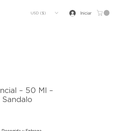
USD ($)
Iniciar
ncial – 50 Ml –
 Sandalo
|
Recogida y Entrega