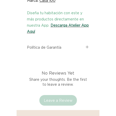
Marca:
Casa 100
Diseña tu habitación con este y
más productos directamente en
nuestra App.
Descarga Atelier App
Aquí
Política de Garantía
Todos los productos comprados
en el sitio web de Atelier provienen
directamente de las marcas
No Reviews Yet
asociadas dentro de nuestro
marketplace. Cada producto
Share your thoughts. Be the first
listado aquí cuenta con una
to leave a review.
garantía de calidad y entrega.
Leave a Review
Si no estás satisfecho con tu
producto al recibirlo, tienes hasta