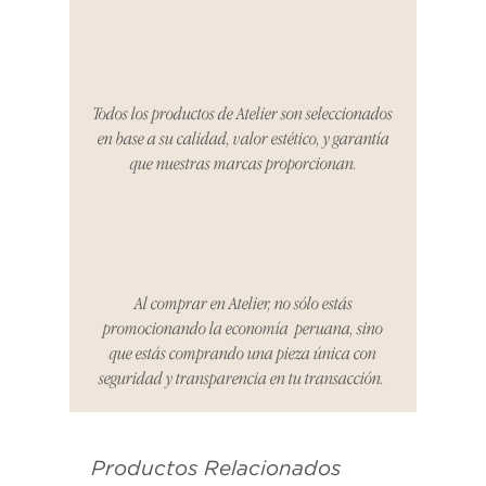
tres días para notificarnos sobre
cualquier problema. Durante este
Compra segura 🔏
período, nos encargaremos del
proceso de devolución,
coordinaremos con el vendedor,
Todos los productos de Atelier son seleccionados
organizaremos la entrega de un
en base a su calidad, valor estético, y garantía
producto de reemplazo o te
que nuestras marcas proporcionan.
reembolsaremos el dinero en su
totalidad.
Cómo Reportar un Problema:
Por favor, contáctanos en
hello@atelier-app.com dentro de
Al comprar en Atelier, no sólo estás
los tres días posteriores a la
promocionando la economía peruana, sino
recepción de tu producto para
que estás comprando una pieza única con
informar cualquier problema. Este
seguridad y transparencia en tu transacción.
es el mismo correo electrónico que
se utilizó para enviarte tu recibo.
Productos Relacionados
Condiciones de Devolución: