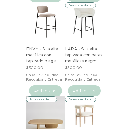
Nuevo Producto
ENVY - Silla alta
LARA - Silla alta
metálica con
tapizada con patas
tapizado beige
metálicas negro
Price
Price
$300.00
$300.00
Sales Tax Included
|
Sales Tax Included
|
Recogida y Entrega
Recogida y Entrega
Add to Cart
Add to Cart
Nuevo Producto
Nuevo Producto