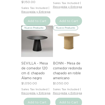
Price
$1,150.00
Sales Tax Included
|
Recogida y Entrega
Sales Tax Included
|
Recogida y Entrega
Add to Cart
Add to Cart
Nuevo Producto
Nuevo Producto
SEVILLA - Mesa
BONN - Mesa de
de comedor 120
comedor redonda
cm d. chapado
chapado en roble
Álamo negro
americano
Price
Price
$1,050.00
$1,050.00
Sales Tax Included
|
Sales Tax Included
|
Recogida y Entrega
Recogida y Entrega
Add to Cart
Add to Cart