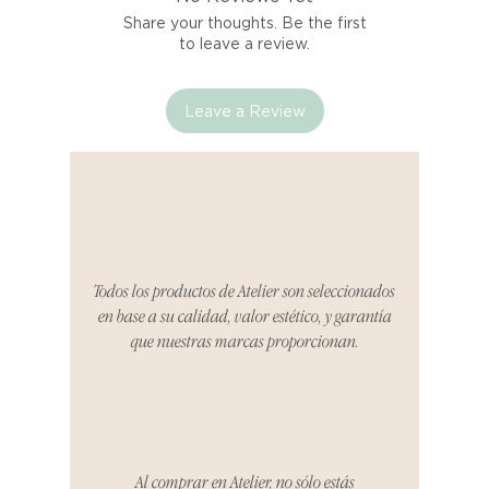
marketplace. Cada producto
Share your thoughts. Be the first
listado aquí cuenta con una
to leave a review.
garantía de calidad y entrega.
Leave a Review
Si no estás satisfecho con tu
producto al recibirlo, tienes hasta
tres días para notificarnos sobre
cualquier problema. Durante este
Compra segura 🔏
período, nos encargaremos del
proceso de devolución,
coordinaremos con el vendedor,
Todos los productos de Atelier son seleccionados
organizaremos la entrega de un
en base a su calidad, valor estético, y garantía
producto de reemplazo o te
que nuestras marcas proporcionan.
reembolsaremos el dinero en su
totalidad.
Cómo Reportar un Problema:
Por favor, contáctanos en
hello@atelier-app.com dentro de
Al comprar en Atelier, no sólo estás