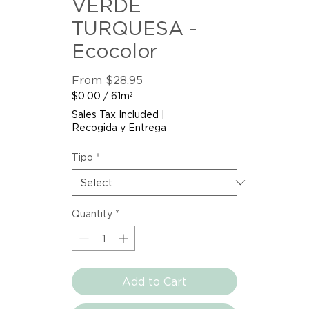
VERDE
TURQUESA -
Ecocolor
Sale
From
$28.95
Price
$0.00
/
61m²
$0.00
Sales Tax Included
|
per
Recogida y Entrega
61
Square
Tipo
*
meters
Quantity
*
Add to Cart