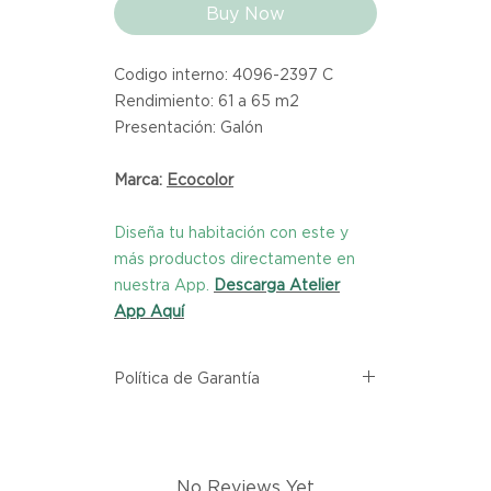
Buy Now
Codigo interno: 4096-2397 C
Rendimiento: 61 a 65 m2
Presentación: Galón
Marca:
Ecocolor
Diseña tu habitación con este y
más productos directamente en
nuestra App.
Descarga Atelier
App Aquí
Política de Garantía
Todos los productos comprados
en el sitio web de Atelier provienen
directamente de las marcas
No Reviews Yet
asociadas dentro de nuestro