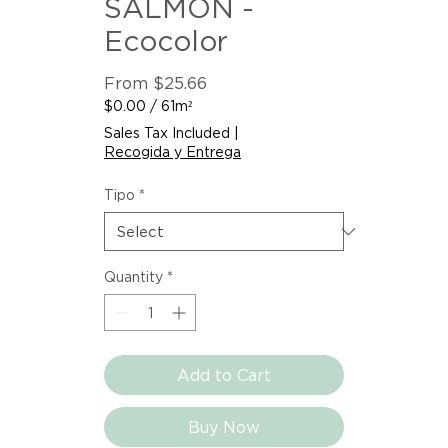
SALMON -
Ecocolor
Sale
From
$25.66
Price
$0.00
/
61m²
$0.00
Sales Tax Included
|
per
Recogida y Entrega
61
Square
Tipo
*
meters
Quantity
*
Add to Cart
Buy Now