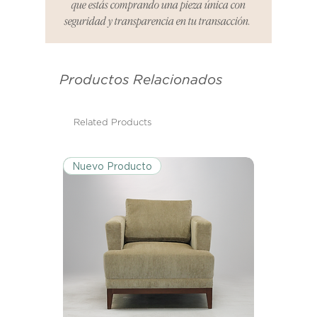
que estás comprando una pieza única con
informar cualquier problema. Este
seguridad y transparencia en tu transacción.
es el mismo correo electrónico que
se utilizó para enviarte tu recibo.
Productos Relacionados
Condiciones de Devolución:
Los productos deben ser
devueltos en su condición y
Related Products
embalaje original.
Nuevo Producto
Excepciones:
Ciertos artículos pueden estar
exentos de esta política. Por favor,
revisa la lista de productos para
conocer las excepciones
específicas de la política de
devoluciones.
Costos de Envío: