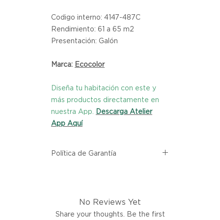
Codigo interno: 4147-487C
Rendimiento: 61 a 65 m2
Presentación: Galón
Marca:
Ecocolor
Diseña tu habitación con este y
más productos directamente en
nuestra App.
Descarga Atelier
App Aquí
Política de Garantía
Todos los productos comprados
en el sitio web de Atelier provienen
directamente de las marcas
No Reviews Yet
asociadas dentro de nuestro
marketplace. Cada producto
Share your thoughts. Be the first