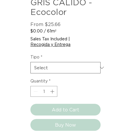
GRIS CALIDO -
Ecocolor
Sale
From
$25.66
Price
$0.00
/
61m²
$0.00
Sales Tax Included
|
per
Recogida y Entrega
61
Square
Tipo
*
meters
Quantity
*
Add to Cart
Buy Now