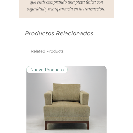
que estás comprando una pieza única con
informar cualquier problema. Este
seguridad y transparencia en tu transacción.
es el mismo correo electrónico que
se utilizó para enviarte tu recibo.
Productos Relacionados
Condiciones de Devolución:
Los productos deben ser
devueltos en su condición y
Related Products
embalaje original.
Nuevo Producto
Excepciones:
Ciertos artículos pueden estar
exentos de esta política. Por favor,
revisa la lista de productos para
conocer las excepciones
específicas de la política de
devoluciones.
Costos de Envío: