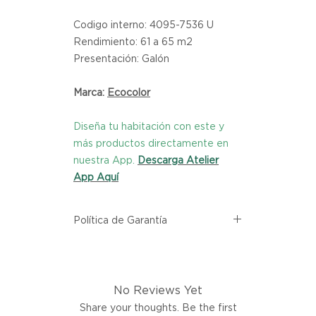
Codigo interno: 4095-7536 U
Rendimiento: 61 a 65 m2
Presentación: Galón
Marca:
Ecocolor
Diseña tu habitación con este y
más productos directamente en
nuestra App.
Descarga Atelier
App Aquí
Política de Garantía
Todos los productos comprados
en el sitio web de Atelier provienen
directamente de las marcas
No Reviews Yet
asociadas dentro de nuestro
marketplace. Cada producto
Share your thoughts. Be the first