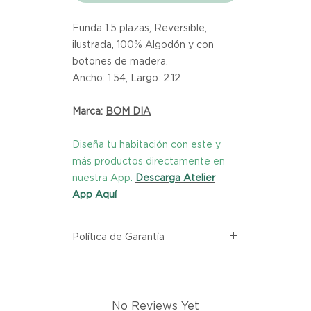
Funda 1.5 plazas, Reversible,
ilustrada, 100% Algodón y con
botones de madera.
Ancho: 1.54, Largo: 2.12
Marca:
BOM DIA
Diseña tu habitación con este y
más productos directamente en
nuestra App.
Descarga Atelier
App Aquí
Política de Garantía
Todos los productos comprados
en el sitio web de Atelier provienen
directamente de las marcas
No Reviews Yet
asociadas dentro de nuestro