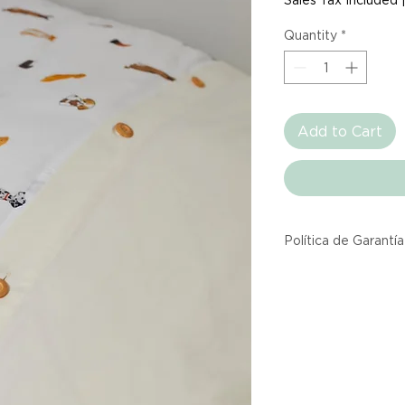
Quantity
*
Add to Cart
Política de Garantía
Todos los producto
Atelier provienen 
asociadas dentro d
producto listado a
calidad y entrega.
Si no estás satisfec