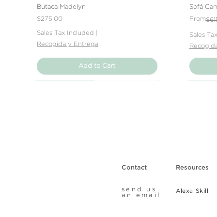
Butaca Madelyn
Sofá Cam
Price
Regular 
Sale Pric
$275.00
From
$61
Sales Tax Included
|
Sales Ta
Recogida y Entrega
Recogida
Add to Cart
Nuevo Producto
Nuevo Producto
Nuevo Producto
Nuevo 
Nuevo 
Nuevo 
Contact
Resources
send us
Alexa Skill
an email