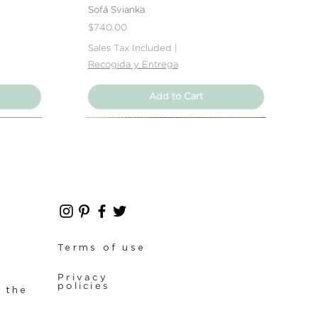
Sofá Svianka
Price
$740.00
Sales Tax Included
|
Recogida y Entrega
Add to Cart
Nuevo Producto
Nuevo Producto
Terms of use
Privacy
policies
f the