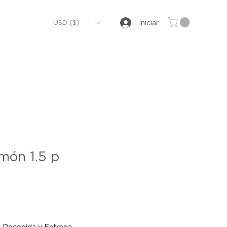
USD ($)
Iniciar
món 1.5 p
|
Recogida y Entrega