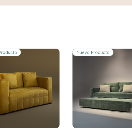
Si no nos informas
dentro de los tres d
tu producto, ya sea
rasguños o que el 
expectativas, debe
el vendedor para re
Producto
Nuevo Producto