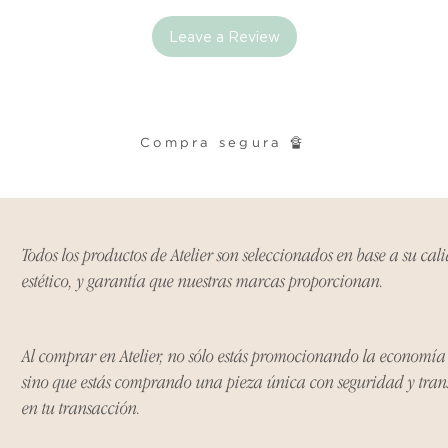
Excepciones:
Leave a Review
Ciertos artículos p
política. Por favor,
conocer las excepci
de devoluciones.
Compra segura 🔏
Costos de Envío:
Nos haremos cargo 
devoluciones y ree
inicial de tres días.
después de tres días
Todos los productos de Atelier son seleccionados en base a su cal
los costos de envío.
estético, y garantía que nuestras marcas proporcionan.
Tiempo de Procesa
Los reembolsos se 
Al comprar en Atelier, no sólo estás promocionando la economí
días hábiles poster
sino que estás comprando una pieza única con seguridad y tra
devuelto.
en tu transacción.