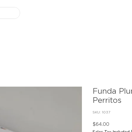
Funda Plu
Perritos
SKU: 1037
Price
$64.00
Sales Tax Included