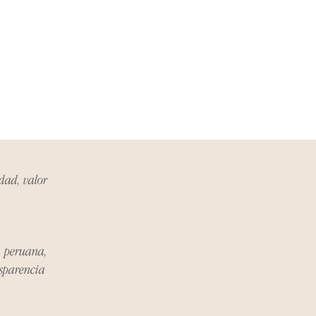
ueden estar exentos de esta
 revisa la lista de productos para
ones específicas de la política
de los costos de envío para
mplazos dentro del período
 Si el problema se informa
, el cliente será responsable de
idad, valor
.
miento del Reembolso:
procesarán dentro de los siete
a peruana,
iores a la recepción del producto
nsparencia