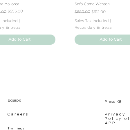
a Mallorca
Sofá Cama Weston
Price
e
Regular Price
Sale Price
$555.00
1.00
$680.00
$612.00
x Included
|
Sales Tax Included
|
 y Entrega
Recogida y Entrega
Add to Cart
Add to Cart
Producto
Producto
Producto
Nuevo Producto
Nuevo Producto
Nuevo Producto
Equipo
Press Kit
Careers
Privacy
Policy o
APP
Tr
ainings