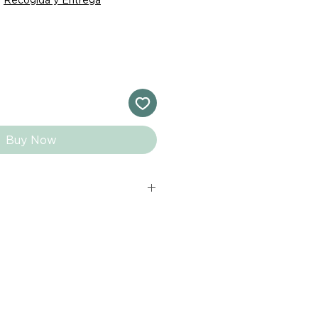
Buy Now
s comprados en el sitio web de
directamente de las marcas
e nuestro marketplace. Cada
quí cuenta con una garantía de
ho con tu producto al recibirlo,