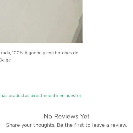
tienes hasta tres d
cualquier problema
encargaremos del p
coordinaremos con 
entrega de un prod
reembolsaremos el d
lustrada, 100% Algodón y con botones de
Cómo Reportar un 
 Beige
Por favor, contáct
dentro de los tres d
tu producto para i
es el mismo correo 
enviarte tu recibo.
y más productos directamente en nuestra
Condiciones de Dev
Los productos debe
No Reviews Yet
condición y embalaje
Share your thoughts. Be the first to leave a review.