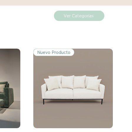
 sobre cualquier problema
ías posteriores a la recepción de
 que se trate de abolladuras,
Ver Categorías
producto no cumpla con tus
rás contactar directamente con
solver el problema.
Nuevo Producto