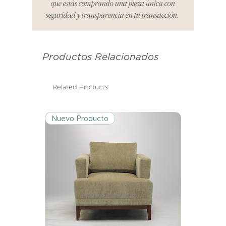
que estás comprando una pieza única con
informar cualquier problema. Este
seguridad y transparencia en tu transacción.
es el mismo correo electrónico que
se utilizó para enviarte tu recibo.
Productos Relacionados
Condiciones de Devolución:
Los productos deben ser
devueltos en su condición y
Related Products
embalaje original.
Nuevo Producto
Excepciones:
Ciertos artículos pueden estar
exentos de esta política. Por favor,
revisa la lista de productos para
conocer las excepciones
específicas de la política de
devoluciones.
Costos de Envío: