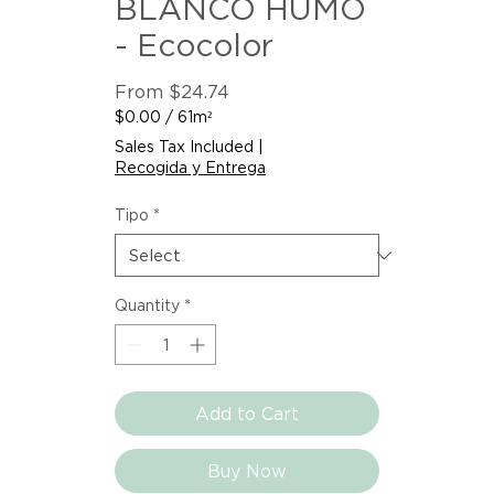
BLANCO HUMO
- Ecocolor
Sale
From
$24.74
Price
$0.00
/
61m²
$0.00
Sales Tax Included
|
per
Recogida y Entrega
61
Square
Tipo
*
meters
Quantity
*
Add to Cart
Buy Now