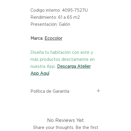
Codigo interno: 4095-7527U
Rendimiento: 61 a 65 m2
Presentación: Galón
Marca:
Ecocolor
Diseña tu habitación con este y
más productos directamente en
nuestra App.
Descarga Atelier
App Aquí
Política de Garantía
Todos los productos comprados
en el sitio web de Atelier provienen
directamente de las marcas
No Reviews Yet
asociadas dentro de nuestro
marketplace. Cada producto
Share your thoughts. Be the first