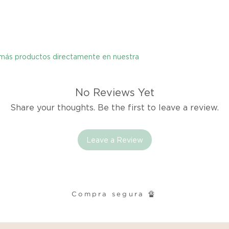
Si no estás satisfec
tienes hasta tres d
cualquier problema
y más productos directamente en nuestra
encargaremos del p
coordinaremos con 
entrega de un prod
No Reviews Yet
reembolsaremos el d
Share your thoughts. Be the first to leave a review.
Cómo Reportar un 
Por favor, contáct
Leave a Review
dentro de los tres d
tu producto para i
es el mismo correo 
enviarte tu recibo.
Compra segura 🔏
Condiciones de Dev
Los productos debe