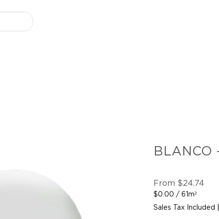
BLANCO -
Sal
From
$24.74
Pri
$0.00
/
61m²
$0.00
Sales Tax Included
per