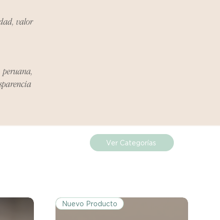
 original.
idad, valor
ueden estar exentos de esta
 revisa la lista de productos para
ones específicas de la política
a peruana,
nsparencia
de los costos de envío para
mplazos dentro del período
 Si el problema se informa
Ver Categorías
, el cliente será responsable de
.
miento del Reembolso:
procesarán dentro de los siete
Nuevo Producto
iores a la recepción del producto