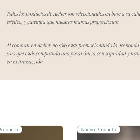
condición y embalaje
Todos los productos de Atelier son seleccionados en base a su cal
estético, y garantía que nuestras marcas proporcionan.
Excepciones:
Ciertos artículos p
política. Por favor,
conocer las excepci
Al comprar en Atelier, no sólo estás promocionando la economí
de devoluciones.
sino que estás comprando una pieza única con seguridad y tra
en tu transacción.
Costos de Envío:
Nos haremos cargo 
devoluciones y ree
inicial de tres días.
después de tres días
los costos de envío.
Tiempo de Procesa
Los reembolsos se 
Producto
Nuevo Producto
días hábiles poster