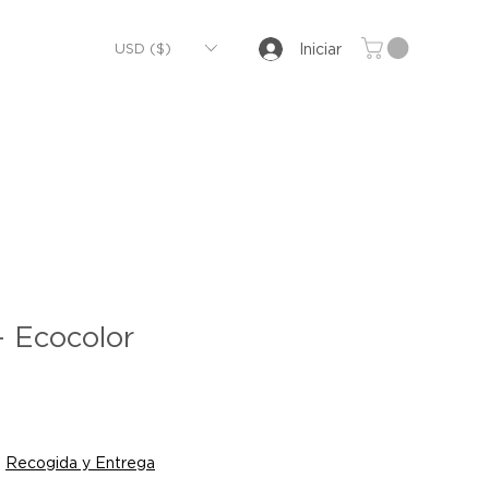
USD ($)
Iniciar
 Ecocolor
e
ce
|
Recogida y Entrega