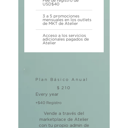
Fee de registro de
USD$40
3 a 5 promociones
mensuales en los outlets
de MKT de Atelier
Acceso a los servicios
adicionales pagados de
Atelier
Plan Básico Anual
$210
$
210
Every year
+$40 Registro
Vende a través del
marketplace de Atelier
con tu propio admin de