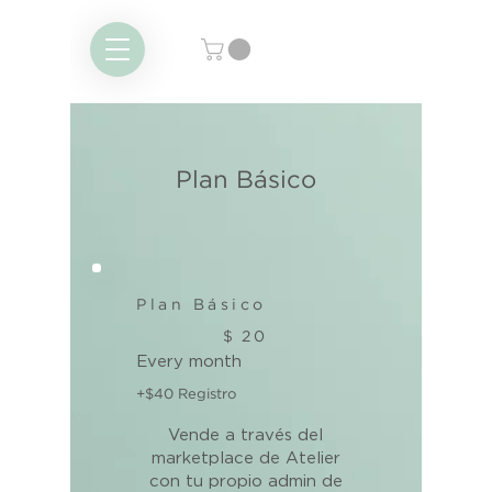
Plan Básico
Plan Básico
$20
$
20
Every month
+$40 Registro
Vende a través del
marketplace de Atelier
con tu propio admin de