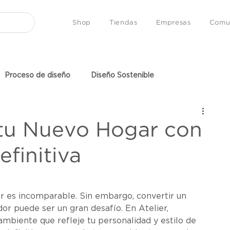
Shop
Tiendas
Empresas
Comu
Proceso de diseño
Diseño Sostenible
ng Lists
DIY
Más Allá de las Paredes - Podcast
u Nuevo Hogar con
efinitiva
 es incomparable. Sin embargo, convertir un 
or puede ser un gran desafío. En Atelier, 
mbiente que refleje tu personalidad y estilo de 